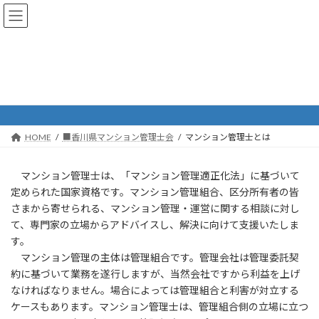
コ
ナ
ン
ビ
テ
ゲ
ン
ー
ツ
シ
へ
ョ
マンション管理士とは
ス
ン
キ
に
ッ
移
プ
動
HOME
■香川県マンション管理士会
マンション管理士とは
マンション管理士は、「マンション管理適正化法」に基づいて
定められた国家資格です。マンション管理組合、区分所有者の皆
さまから寄せられる、マンション管理・運営に関する相談に対し
て、専門家の立場からアドバイスし、解決に向けて支援いたしま
す。
マンション管理の主体は管理組合です。管理会社は管理委託契
約に基づいて業務を遂行しますが、当然会社ですから利益を上げ
なければなりません。場合によっては管理組合と利害が対立する
ケースもあります。マンション管理士は、管理組合側の立場に立つ